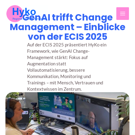
Z
u
GenAI trifft Change
m
I
Management – Einblicke
n
von der ECIS 2025
h
a
Auf der ECIS 2025 präsentiert HyKo ein
l
Framework, wie GenAI Change-
t
Management stärkt: Fokus auf
s
Augmentation statt
p
Vollautomatisierung, bessere
r
Kommunikation, Monitoring und
i
Trainings – mit Mensch, Vertrauen und
n
Kontextwissen im Zentrum.
g
e
n