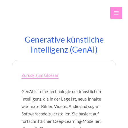
Z
u
m
I
n
h
Generative künstliche
a
l
Intelligenz (GenAI)
t
s
p
r
i
Zurück zum Glossar
n
g
GenAI ist eine Technologie der künstlichen
e
n
Intelligenz, die in der Lage ist, neue Inhalte
wie Texte, Bilder, Videos, Audio und sogar
Softwarecode zu erstellen. Sie basiert auf
fortschrittlichen Deep-Learning-Modellen,