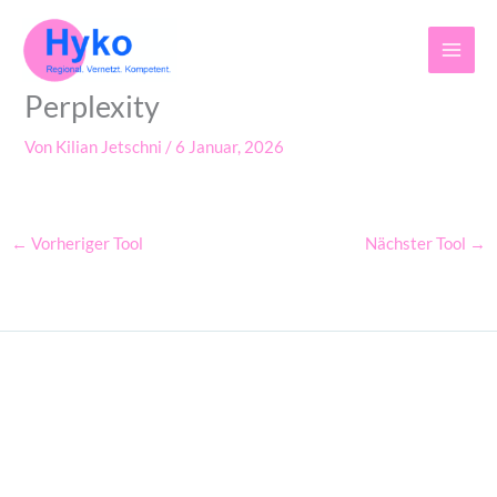
Z
u
m
I
Perplexity
n
h
Von
Kilian Jetschni
/
6 Januar, 2026
a
l
t
s
←
Vorheriger Tool
Nächster Tool
→
p
r
i
n
g
e
n