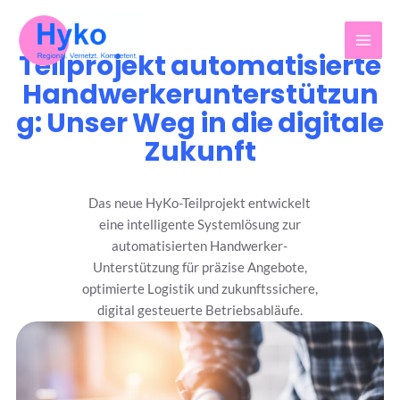
Z
u
m
Teilprojekt automatisierte
I
n
Handwerkerunterstützun
h
g: Unser Weg in die digitale
a
l
Zukunft
t
s
p
Das neue HyKo-Teilprojekt entwickelt
r
eine intelligente Systemlösung zur
i
automatisierten Handwerker-
n
Unterstützung für präzise Angebote,
g
optimierte Logistik und zukunftssichere,
e
n
digital gesteuerte Betriebsabläufe.